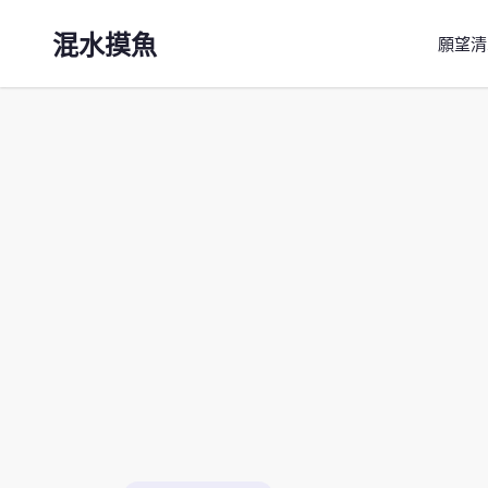
混水摸魚
願望清