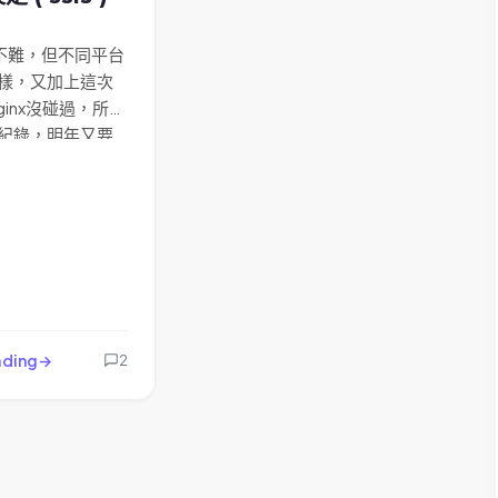
l 不難，但不同平台
樣，又加上這次
ginx沒碰過，所以
紀錄，明年又要
來下次就不會浪
了…
ading
2