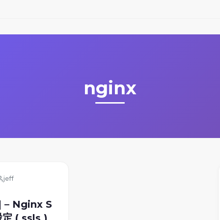
nginx
jeff
] – Nginx S
 ( ssls )