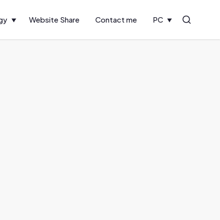
gy
Website Share
Contact me
PC
Search