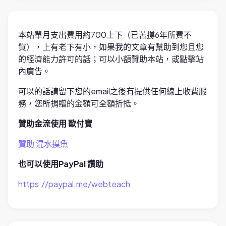
本站單月支出費用約700上下（已苦撐6年所費不
貲），上有老下有小，如果我的文章有幫助到您且您
的經濟能力許可的話；可以小額贊助本站，或點擊站
內廣告。
可以的話請留下您的email之後有提供任何線上收費服
務，您所捐贈的金額可全額折抵。
贊助金流使用 歐付寶
贊助 混水摸魚
也可以使用PayPal 讚助
https://paypal.me/webteach