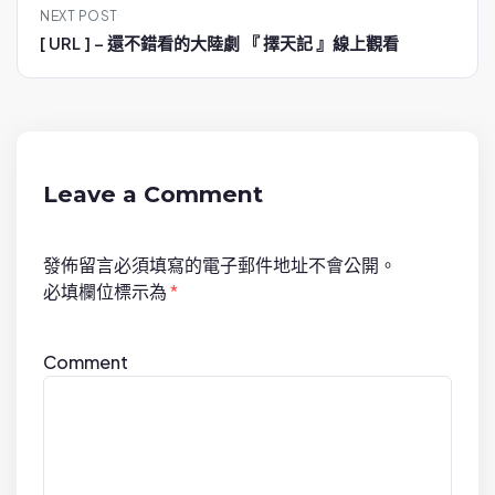
NEXT POST
n
[ URL ] – 還不錯看的大陸劇 『 擇天記 』線上觀看
a
v
i
g
a
Leave a Comment
t
i
發佈留言必須填寫的電子郵件地址不會公開。
o
必填欄位標示為
*
n
Comment