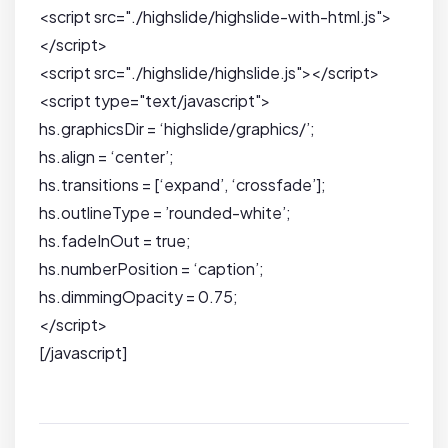
<script src="./highslide/highslide-with-html.js">
</script>
<script src="./highslide/highslide.js"></script>
<script type="text/javascript">
hs.graphicsDir = ‘highslide/graphics/’;
hs.align = ‘center’;
hs.transitions = [‘expand’, ‘crossfade’];
hs.outlineType = ’rounded-white’;
hs.fadeInOut = true;
hs.numberPosition = ‘caption’;
hs.dimmingOpacity = 0.75;
</script>
[/javascript]