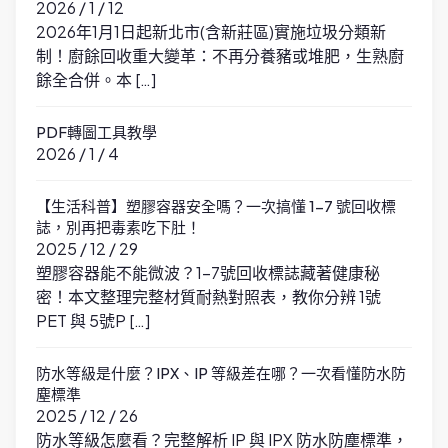
2026 / 1 / 12
2026年1月1日起新北市(含新莊區)實施垃圾分類新
制！廚餘回收重大變革：不再分養豬或堆肥，生熟廚
餘全合併。本 […]
PDF轉圖工具教學
2026 / 1 / 4
【生活科普】塑膠容器安全嗎？一次搞懂 1-7 號回收標
誌，別再把毒素吃下肚！
2025 / 12 / 29
塑膠容器能不能微波？1-7號回收標誌藏著健康秘
密！本文整理完整材質耐熱對照表，教你分辨 1號
PET 與 5號P […]
防水等級是什麼？IPX、IP 等級差在哪？一次看懂防水防
塵標準
2025 / 12 / 26
防水等級怎麼看？完整解析 IP 與 IPX 防水防塵標準，