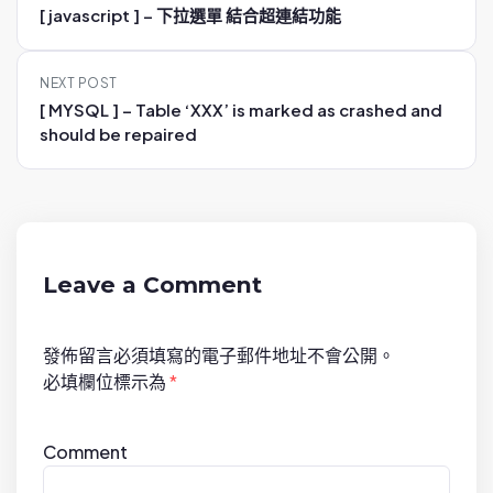
o
[ javascript ] – 下拉選單 結合超連結功能
s
t
NEXT POST
n
[ MYSQL ] – Table ‘XXX’ is marked as crashed and
a
should be repaired
v
i
g
a
t
Leave a Comment
i
o
發佈留言必須填寫的電子郵件地址不會公開。
n
必填欄位標示為
*
Comment