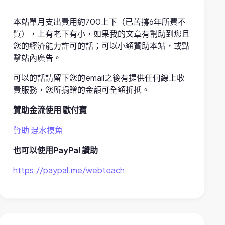
本站單月支出費用約700上下（已苦撐6年所費不
貲），上有老下有小，如果我的文章有幫助到您且
您的經濟能力許可的話；可以小額贊助本站，或點
擊站內廣告。
可以的話請留下您的email之後有提供任何線上收
費服務，您所捐贈的金額可全額折抵。
贊助金流使用 歐付寶
贊助 混水摸魚
也可以使用PayPal 讚助
https://paypal.me/webteach