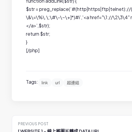
function addLink($str) {
$str = preg_replace(‘#(http|https|ftp|telnet)://
\&\=\%\.\;\#\-\~\+]*)#i’,'<a href="\1://\2\3
</a>’,$str);
return $str;
}
[/php]
Tags:
link
url
超連結
P
PREVIOUS POST
[ WEBSITE ] – 線上將圖片轉成 DATA URL