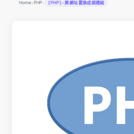
›
›
Home
PHP
[ PHP ] – 將 網址 置換成 超連結