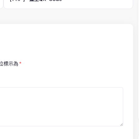
位標示為
*