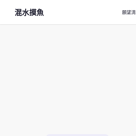
混水摸魚
願望清