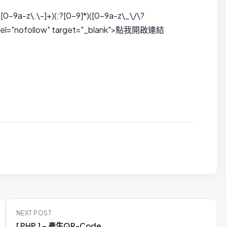
([0-9a-z\.\-]+)(:?[0-9]*)([0-9a-z\_\/\?
\4" rel="nofollow" target="_blank">點我開啟連結
NEXT POST
[ PHP ] – 產生QR-Code