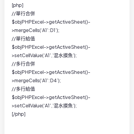
[php]
//單行合併
$objPHPExcel->getActiveSheet()-
>mergeCells(‘A1′:D1’);
//單行給值
$objPHPExcel->getActiveSheet()-
>setCellValue(‘A1′,’混水摸魚’);
//多行合併
$objPHPExcel->getActiveSheet()-
>mergeCells(‘A1′:D4’);
//多行給值
$objPHPExcel->getActiveSheet()-
>setCellValue(‘A1′,’混水摸魚’);
[/php]