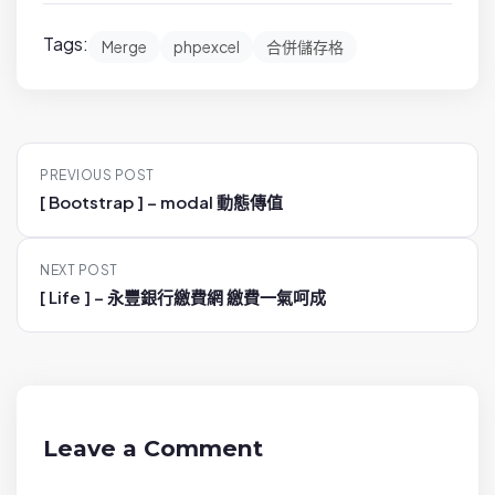
Tags:
Merge
phpexcel
合併儲存格
P
PREVIOUS POST
o
[ Bootstrap ] – modal 動態傳值
s
t
NEXT POST
n
[ Life ] – 永豐銀行繳費網 繳費一氣呵成
a
v
i
g
a
Leave a Comment
t