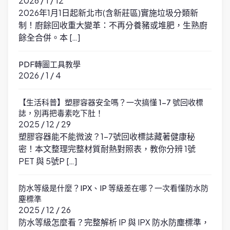
2026 / 1 / 12
2026年1月1日起新北市(含新莊區)實施垃圾分類新
制！廚餘回收重大變革：不再分養豬或堆肥，生熟廚
餘全合併。本 […]
PDF轉圖工具教學
2026 / 1 / 4
【生活科普】塑膠容器安全嗎？一次搞懂 1-7 號回收標
誌，別再把毒素吃下肚！
2025 / 12 / 29
塑膠容器能不能微波？1-7號回收標誌藏著健康秘
密！本文整理完整材質耐熱對照表，教你分辨 1號
PET 與 5號P […]
防水等級是什麼？IPX、IP 等級差在哪？一次看懂防水防
塵標準
2025 / 12 / 26
防水等級怎麼看？完整解析 IP 與 IPX 防水防塵標準，