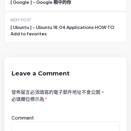
[ Google ] – Google 眼中的你
s
t
NEXT POST
n
[ Ubuntu ] – Ubuntu 18.04 Applications HOW TO
a
Add to favorites
v
i
g
a
t
Leave a Comment
i
o
發佈留言必須填寫的電子郵件地址不會公開。
n
必填欄位標示為
*
Comment