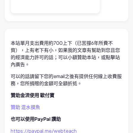
本站單月支出費用約700上下（已苦撐6年所費不
貲），上有老下有小，如果我的文章有幫助到您且您
的經濟能力許可的話；可以小額贊助本站，或點擊站
內廣告。
可以的話請留下您的email之後有提供任何線上收費服
務，您所捐贈的金額可全額折抵。
贊助金流使用 歐付寶
贊助 混水摸魚
也可以使用PayPal 讚助
https://paypal.me/webteach