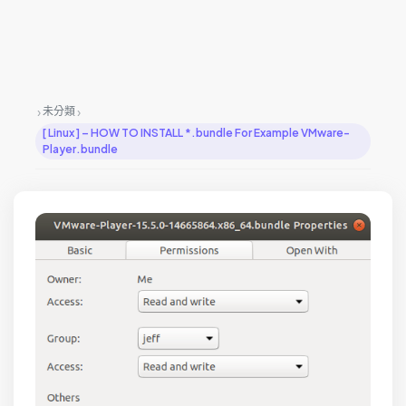
›
›
未分類
[ Linux ] – HOW TO INSTALL *.bundle For Example VMware-
Player.bundle