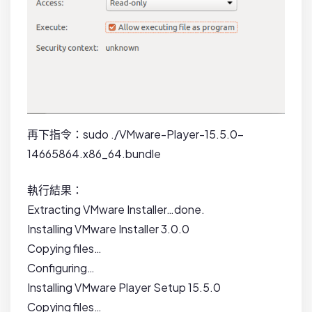
再下指令：sudo ./VMware-Player-15.5.0-
14665864.x86_64.bundle
執行結果：
Extracting VMware Installer…done.
Installing VMware Installer 3.0.0
Copying files…
Configuring…
Installing VMware Player Setup 15.5.0
Copying files…