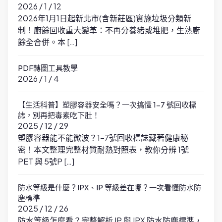
2026 / 1 / 12
2026年1月1日起新北市(含新莊區)實施垃圾分類新
制！廚餘回收重大變革：不再分養豬或堆肥，生熟廚
餘全合併。本 […]
PDF轉圖工具教學
2026 / 1 / 4
【生活科普】塑膠容器安全嗎？一次搞懂 1-7 號回收標
誌，別再把毒素吃下肚！
2025 / 12 / 29
塑膠容器能不能微波？1-7號回收標誌藏著健康秘
密！本文整理完整材質耐熱對照表，教你分辨 1號
PET 與 5號P […]
防水等級是什麼？IPX、IP 等級差在哪？一次看懂防水防
塵標準
2025 / 12 / 26
防水等級怎麼看？完整解析 IP 與 IPX 防水防塵標準，