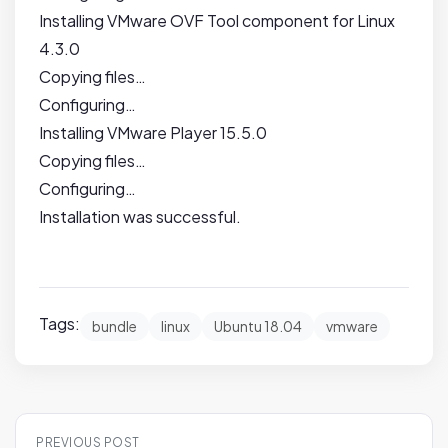
Installing VMware OVF Tool component for Linux
4.3.0
Copying files…
Configuring…
Installing VMware Player 15.5.0
Copying files…
Configuring…
Installation was successful.
Tags:
bundle
linux
Ubuntu 18.04
vmware
P
PREVIOUS POST