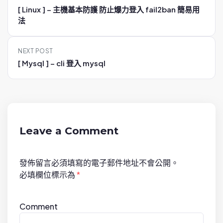
o
[ Linux ] – 主機基本防護 防止爆力登入 fail2ban 簡易用
s
法
t
n
NEXT POST
a
[ Mysql ] – cli 登入 mysql
v
i
g
a
t
Leave a Comment
i
o
發佈留言必須填寫的電子郵件地址不會公開。
n
必填欄位標示為
*
Comment