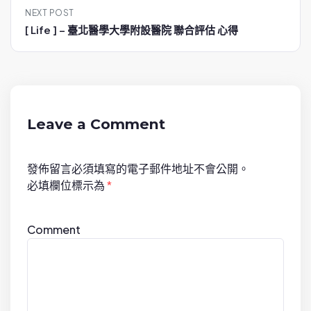
NEXT POST
n
[ Life ] – 臺北醫學大學附設醫院 聯合評估 心得
a
v
i
g
a
Leave a Comment
t
i
發佈留言必須填寫的電子郵件地址不會公開。
o
必填欄位標示為
*
n
Comment