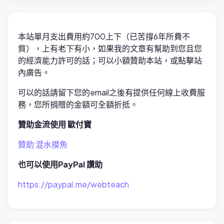
本站單月支出費用約700上下（已苦撐6年所費不
貲），上有老下有小，如果我的文章有幫助到您且您
的經濟能力許可的話；可以小額贊助本站，或點擊站
內廣告。
可以的話請留下您的email之後有提供任何線上收費服
務，您所捐贈的金額可全額折抵。
贊助金流使用 歐付寶
贊助 混水摸魚
也可以使用PayPal 讚助
https://paypal.me/webteach