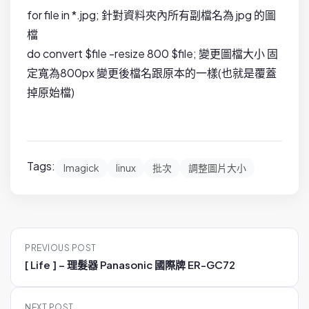
for file in *.jpg; 針對資料夾內所有副檔名為 jpg 的圖
檔
do convert $file -resize 800 $file; 變更圖檔大小 固
定寬為800px 變更後檔名跟原本的一樣(也就是覆蓋
掉原始檔)
Tags:
Imagick
linux
批次
調整圖片大小
P
PREVIOUS POST
o
[ Life ] – 理髮器 Panasonic 國際牌 ER-GC72
s
t
NEXT POST