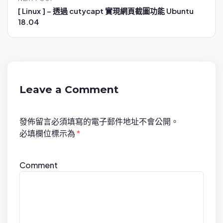
n
[ Linux ] – 透過 cutycapt 實現網頁截圖功能 Ubuntu
a
18.04
v
i
g
a
t
Leave a Comment
i
o
發佈留言必須填寫的電子郵件地址不會公開。
n
必填欄位標示為
*
Comment