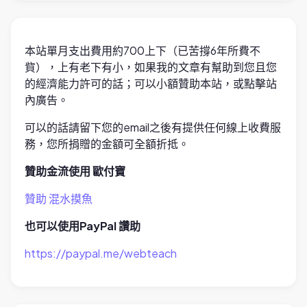
本站單月支出費用約700上下（已苦撐6年所費不
貲），上有老下有小，如果我的文章有幫助到您且您
的經濟能力許可的話；可以小額贊助本站，或點擊站
內廣告。
可以的話請留下您的email之後有提供任何線上收費服
務，您所捐贈的金額可全額折抵。
贊助金流使用 歐付寶
贊助 混水摸魚
也可以使用PayPal 讚助
https://paypal.me/webteach