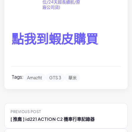
位/24天超長續航/原
廠公司貨)
點我到蝦皮購買
Tags:
Amazfit
GTS 3
華米
P
PREVIOUS POST
o
[ 推廌 ] id221 ACTION C2 機車行車記錄器
s
t