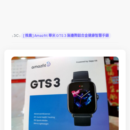
›
›
3C
[ 推廌 ] Amazfit 華米 GTS 3 無邊際鋁合金健康智慧手錶