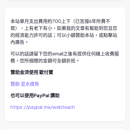
本站單月支出費用約700上下（已苦撐6年所費不
貲），上有老下有小，如果我的文章有幫助到您且您
的經濟能力許可的話；可以小額贊助本站，或點擊站
內廣告。
可以的話請留下您的email之後有提供任何線上收費服
務，您所捐贈的金額可全額折抵。
贊助金流使用 歐付寶
贊助 混水摸魚
也可以使用PayPal 讚助
https://paypal.me/webteach