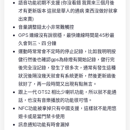
語音功能初期不支援 (你沒看錯 我買來三個月後
才有更新版本 這就是華人的通病 東西沒做好就拿
出來賣)
音量調整鈕太小非常難觸控
GPS 連線沒有說很穩，最快連線時間是45秒最
久會到三、四 分鐘
運動時常常會不定時的停止記錄，比如我明明按
健行然後也確認gps為綠燈有開始記錄，健行完
後完全沒記錄，發生了很多次，通常有發生這種
狀況後隔沒幾天就會有系統更新，然後更新過後
就好了，再一段時間又出現有點無言。
跟上一代 GTS2 相比少喇叭功能，所以就不能通
話，也沒有音樂播放的功能很可惜。
NFC功能被拿掉只有中國支援，這樣就不能用悠
遊卡或是當門禁卡使用
訊息通知功能有時會漏掉