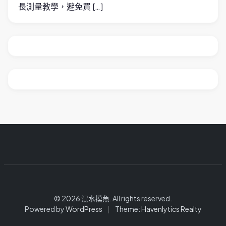
長測量教學，避免買 […]
© 2026 混水摸魚. All rights reserved.
Powered by
WordPress
|
Theme:
Havenlytics Realty