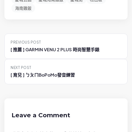
海南雞飯
P
PREVIOUS POST
o
[ 推薦 ] GARMIN VENU 2 PLUS 時尚智慧手錶
s
t
NEXT POST
n
[ 育兒 ] ㄅㄆㄇBoPoMo發音練習
a
v
i
g
a
Leave a Comment
t
i