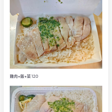
雞肉+飯+菜 120