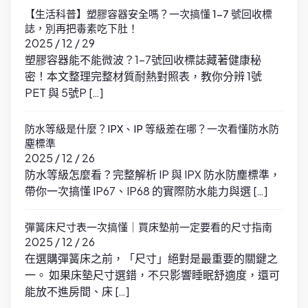
【生活科普】塑膠容器安全嗎？一次搞懂 1-7 號回收標
誌，別再把毒素吃下肚！
2025 / 12 / 29
塑膠容器能不能微波？1-7號回收標誌藏著健康秘
密！本文整理完整材質耐熱對照表，教你分辨 1號
PET 與 5號P […]
防水等級是什麼？IPX、IP 等級差在哪？一次看懂防水防
塵標準
2025 / 12 / 26
防水等級怎麼看？完整解析 IP 與 IPX 防水防塵標準，
帶你一次搞懂 IP67、IP68 的實際防水能力與選 […]
彈簧床尺寸表一次搞懂｜買床墊前一定要看的尺寸指南
2025 / 12 / 26
在選購彈簧床之前，「尺寸」絕對是最重要的關鍵之
一。 如果床墊尺寸選錯，不只影響睡眠舒適度，還可
能放不進房間、床 […]