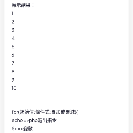
顯示結果：
1
2
3
4
5
6
7
8
9
10
for(起始值;條件式;累加或累減){
echo =>php輸出指令
$x =>變數