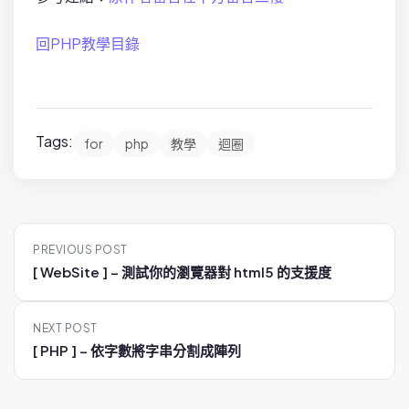
回PHP教學目錄
Tags:
for
php
教學
迴圈
P
PREVIOUS POST
o
[ WebSite ] – 測試你的瀏覽器對 html5 的支援度
s
t
NEXT POST
n
[ PHP ] – 依字數將字串分割成陣列
a
v