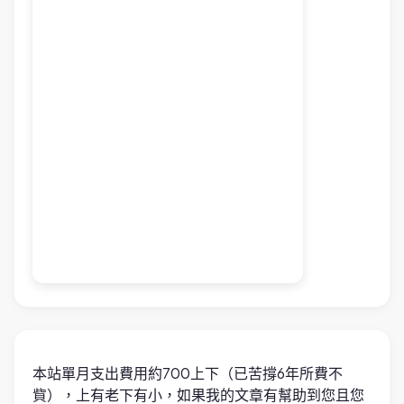
本站單月支出費用約700上下（已苦撐6年所費不
貲），上有老下有小，如果我的文章有幫助到您且您