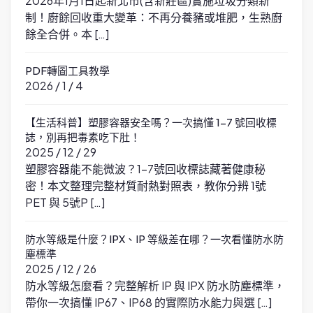
2026年1月1日起新北市(含新莊區)實施垃圾分類新
制！廚餘回收重大變革：不再分養豬或堆肥，生熟廚
餘全合併。本 […]
PDF轉圖工具教學
2026 / 1 / 4
【生活科普】塑膠容器安全嗎？一次搞懂 1-7 號回收標
誌，別再把毒素吃下肚！
2025 / 12 / 29
塑膠容器能不能微波？1-7號回收標誌藏著健康秘
密！本文整理完整材質耐熱對照表，教你分辨 1號
PET 與 5號P […]
防水等級是什麼？IPX、IP 等級差在哪？一次看懂防水防
塵標準
2025 / 12 / 26
防水等級怎麼看？完整解析 IP 與 IPX 防水防塵標準，
帶你一次搞懂 IP67、IP68 的實際防水能力與選 […]