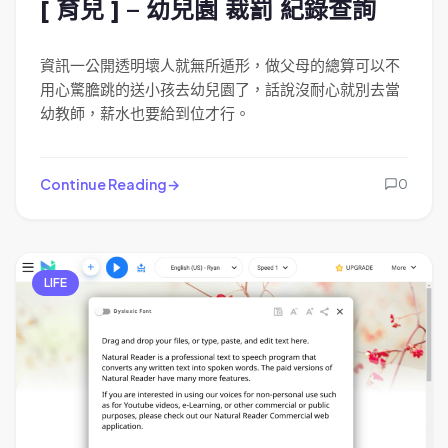
[ 育兒 ] – 幼兒園 裁罰 紀錄查詢
資訊一公開透明壞人就無所遁形，做父母的總算可以不
用心驚膽跳的送小孩去幼兒園了，話說沒耐心就別去當
幼教師，薪水也要給到位才行。
Continue Reading
0
LIFE