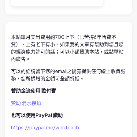
本站單月支出費用約700上下（已苦撐6年所費不
貲），上有老下有小，如果我的文章有幫助到您且您
的經濟能力許可的話；可以小額贊助本站，或點擊站
內廣告。
可以的話請留下您的email之後有提供任何線上收費服
務，您所捐贈的金額可全額折抵。
贊助金流使用 歐付寶
贊助 混水摸魚
也可以使用PayPal 讚助
https://paypal.me/webteach