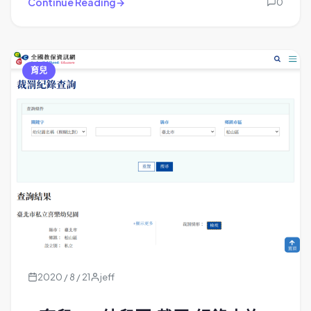
Continue Reading
0
育兒
2020 / 8 / 21
jeff