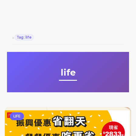
›
Tag: life
life
LIFE