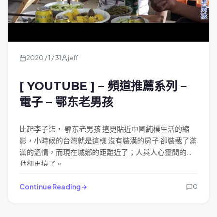
2020 / 1 / 31
jeff
[ YOUTUBE ] – 頻道推薦系列 –
電子 – 鄂东老男孩
比起李子柒， 鄂东老男孩 這更貼近中國純樸生活的縮
影，小時候的台灣就是這樣 沒有裝潢的房子 卻裝載了滿
滿的溫情，而現在城鄉的距離近了；人與人心靈間的互
動卻更遠了。
Continue Reading
0