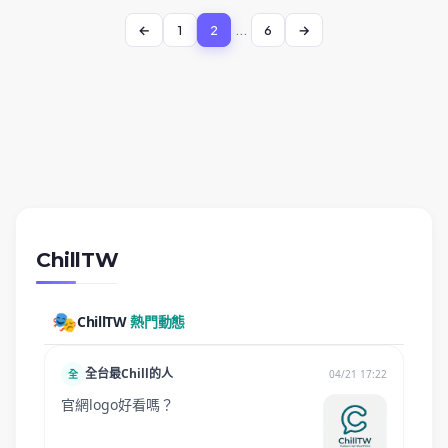
1
2
...
6
ChillTW