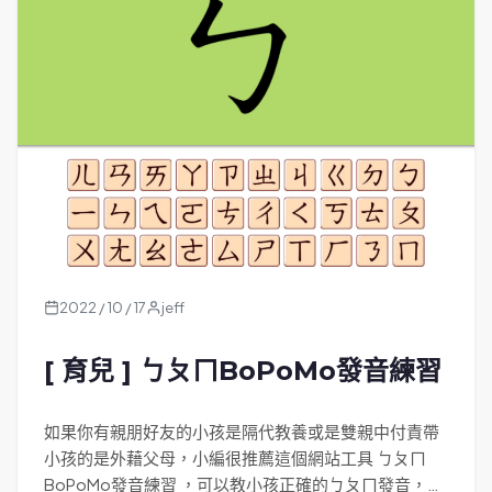
2022 / 10 / 17
jeff
[ 育兒 ] ㄅㄆㄇBoPoMo發音練習
如果你有親朋好友的小孩是隔代教養或是雙親中付責帶
小孩的是外藉父母，小編很推薦這個網站工具 ㄅㄆㄇ
BoPoMo發音練習 ，可以教小孩正確的ㄅㄆㄇ發音，我