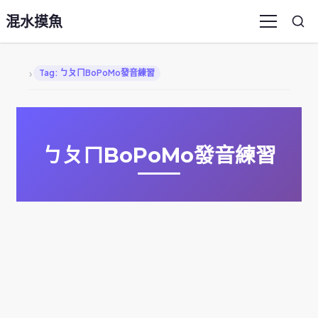
混水摸魚
Sea
Menu
›
Tag: ㄅㄆㄇBoPoMo發音練習
ㄅㄆㄇBoPoMo發音練習