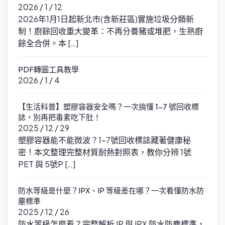
2026 / 1 / 12
2026年1月1日起新北市(含新莊區)實施垃圾分類新
制！廚餘回收重大變革：不再分養豬或堆肥，生熟廚
餘全合併。本 […]
PDF轉圖工具教學
2026 / 1 / 4
【生活科普】塑膠容器安全嗎？一次搞懂 1-7 號回收標
誌，別再把毒素吃下肚！
2025 / 12 / 29
塑膠容器能不能微波？1-7號回收標誌藏著健康秘
密！本文整理完整材質耐熱對照表，教你分辨 1號
PET 與 5號P […]
防水等級是什麼？IPX、IP 等級差在哪？一次看懂防水防
塵標準
2025 / 12 / 26
防水等級怎麼看？完整解析 IP 與 IPX 防水防塵標準，