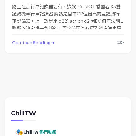
路上在走行車記錄器要有，這款 PATRIOT 愛國者 X5雙
鏡頭機車行車記錄器 應該是目前CP值最高的雙鏡頭行
車記錄器，上一款是用id221 action c2 因EV 值無法調
整所以決定換一款新的，而之前因為有招到後方汽車逼
車只有前鏡頭錄不到，所以有了購買雙鏡頭的想法，原
本是想再買一台id221 action c2舊的錄後面，但人都是
Continue Reading
0
懶的可以只用一台就好幹麻要用兩台。
ChillTW